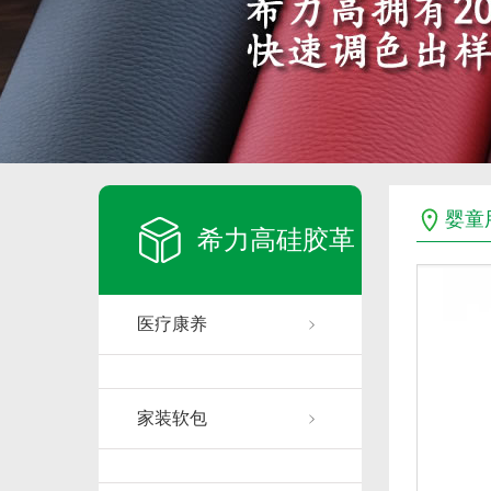
婴童
希力高硅胶革
医疗康养
家装软包