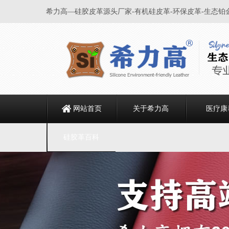
希力高—硅胶皮革源头厂家-有机硅皮革-环保皮革-生态铂
网站首页
关于希力高
医疗康
硅胶革百科